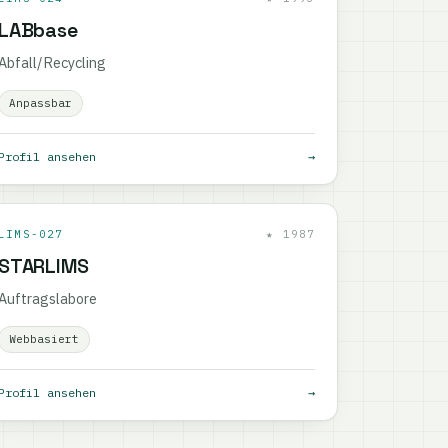
LABbase
Abfall/Recycling
Anpassbar
Profil ansehen
→
LIMS-027
★ 1987
STARLIMS
Auftragslabore
Webbasiert
Profil ansehen
→