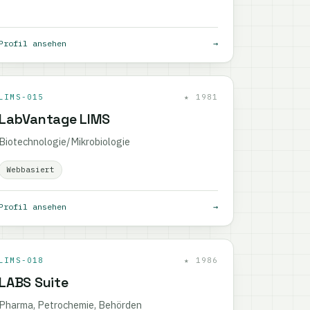
Profil ansehen
→
LIMS-015
★ 1981
LabVantage LIMS
Biotechnologie/Mikrobiologie
Webbasiert
Profil ansehen
→
LIMS-018
★ 1986
LABS Suite
Pharma, Petrochemie, Behörden