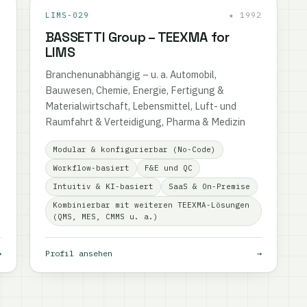
3
LIMS-029
★ 1992
BASSETTI Group – TEEXMA for
LIMS
Branchenunabhängig – u. a. Automobil,
Bauwesen, Chemie, Energie, Fertigung &
Materialwirtschaft, Lebensmittel, Luft- und
Raumfahrt & Verteidigung, Pharma & Medizin
Modular & konfigurierbar (No-Code)
Workflow-basiert
F&E und QC
Intuitiv & KI-basiert
SaaS & On-Premise
Kombinierbar mit weiteren TEEXMA-Lösungen
(QMS, MES, CMMS u. a.)
→
Profil ansehen
→