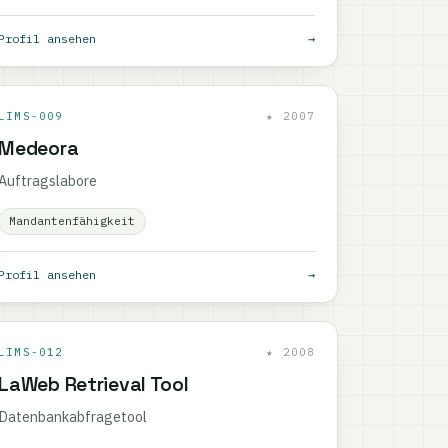
Profil ansehen
→
LIMS-009
★ 2007
Medeora
Auftragslabore
Mandantenfähigkeit
Profil ansehen
→
LIMS-012
★ 2008
LaWeb Retrieval Tool
Datenbankabfragetool