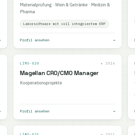
Materialprüfung · Wein & Getränke · Medizin &
Pharma
Laborsoftware mit voll integriertem ERP
→
Profil ansehen
→
0
LIMS-020
★ 2016
Magellan CRO/CMO Manager
Kooperationsprojekte
→
Profil ansehen
→
8
LIMS-023
★ 2011