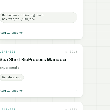
Methodenvalidierung nach
DIN/ISO/ICH/USP/FDA
Profil ansehen
→
LIMS-021
★ 2016
Sea Shell BioProcess Manager
Experimente
Web-basiert
Profil ansehen
→
LIMS-024
★ 1993