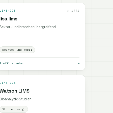
LIMS-003
★ 1991
lisa.lims
Sektor- und branchenübergreifend
Desktop und mobil
Profil ansehen
→
LIMS-006
—
Watson LIMS
Bioanalytik-Studien
Studiendesign