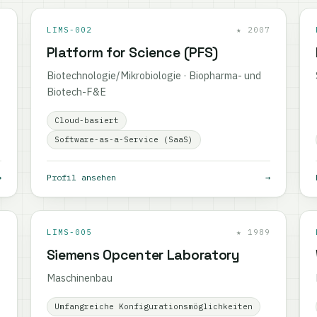
8
LIMS-002
★ 2007
Platform for Science (PFS)
Biotechnologie/Mikrobiologie · Biopharma- und
Biotech-F&E
Cloud-basiert
Software-as-a-Service (SaaS)
→
Profil ansehen
→
6
LIMS-005
★ 1989
Siemens Opcenter Laboratory
Maschinenbau
Umfangreiche Konfigurationsmöglichkeiten