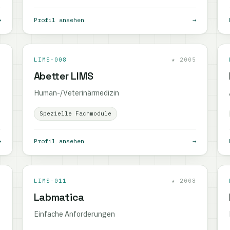
→
Profil ansehen
→
3
LIMS-008
★ 2005
Abetter LIMS
Human-/Veterinärmedizin
Spezielle Fachmodule
→
Profil ansehen
→
6
LIMS-011
★ 2008
Labmatica
Einfache Anforderungen